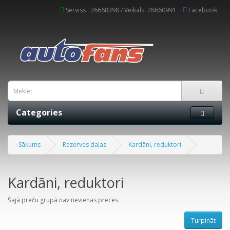
Serviss : 26668398 / Veikals: 28660991
Facebook
Categories
Sākums
Rezerves daļas
Kardāni, reduktori
Kardāni, reduktori
Šajā preču grupā nav nevienas preces.
Turpināt