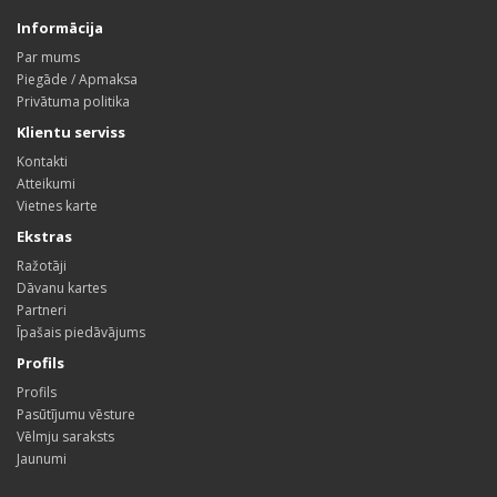
Informācija
Par mums
Piegāde / Apmaksa
Privātuma politika
Klientu serviss
Kontakti
Atteikumi
Vietnes karte
Ekstras
Ražotāji
Dāvanu kartes
Partneri
Īpašais piedāvājums
Profils
Profils
Pasūtījumu vēsture
Vēlmju saraksts
Jaunumi