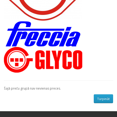
Šajā preču grupā nav nevienas preces.
Turpināt