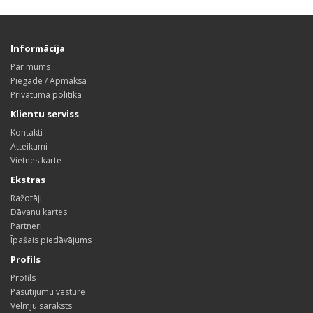
Informācija
Par mums
Piegāde / Apmaksa
Privātuma politika
Klientu serviss
Kontakti
Atteikumi
Vietnes karte
Ekstras
Ražotāji
Dāvanu kartes
Partneri
Īpašais piedāvājums
Profils
Profils
Pasūtījumu vēsture
Vēlmju saraksts