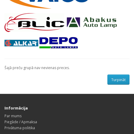
Šajā preču grupā nav nevienas preces.
Turpināt
Informācija
Par mums
Piegāde / Apmaksa
Privātuma politika