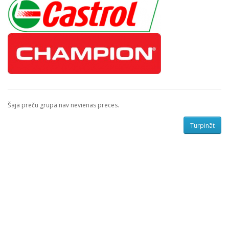
Šajā preču grupā nav nevienas preces.
Turpināt