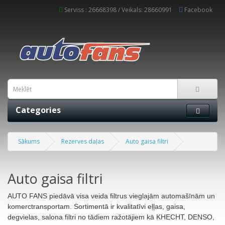
Serviss : 26668398 / Veikals: 28660991
Facebook
Categories
Sākums
Rezerves daļas
Auto gaisa filtri
Auto gaisa filtri
AUTO FANS piedāvā visa veida filtrus vieglajām automašīnām un
komerctransportam. Sortimentā ir kvalitatīvi eļļas, gaisa,
degvielas, salona filtri no tādiem ražotājiem kā KHECHT, DENSO,