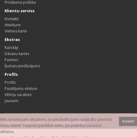
Privātuma politika
Klientu serviss
Kontakti
Atteikumi
Vietnes karte
Ekstras
Ražotāji
Dāvanu kartes
Partneri
Īpašais piedāvājums
Profils
Profils
Pasūtījumu vēsture
Vēlmju saraksts
Jaunumi
Mēs izmantojam sīkdatnes, lai piedāvātu Jums vislabāko pieredzi
Aizvert
Interneta veikala izstrāde
,
Hostings
JM Holding
mūsu vietnē. Turpinot pārlūkot vietni, jūs piekrītat izmantot
sīkfailus.