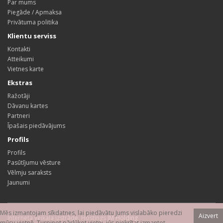
Par mums
Piegāde / Apmaksa
Privātuma politika
Klientu serviss
Kontakti
Atteikumi
Vietnes karte
Ekstras
Ražotāji
Dāvanu kartes
Partneri
Īpašais piedāvājums
Profils
Profils
Pasūtījumu vēsture
Vēlmju saraksts
Jaunumi
Mēs izmantojam sīkdatnes, lai piedāvātu Jums vislabāko pieredzi
Aizvert
Interneta veikala izstrāde
,
Hostings
JM Holding
mūsu vietnē. Turpinot pārlūkot vietni, jūs piekrītat izmantot