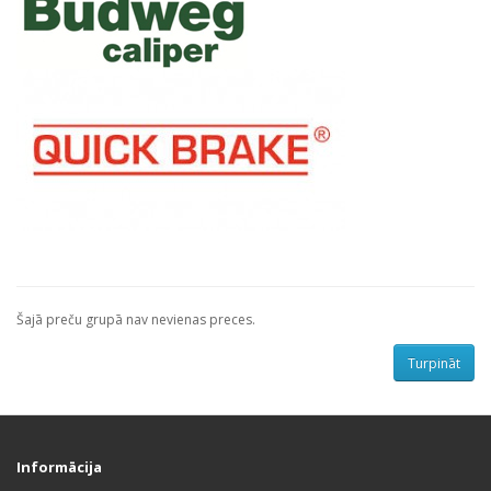
Šajā preču grupā nav nevienas preces.
Turpināt
Informācija