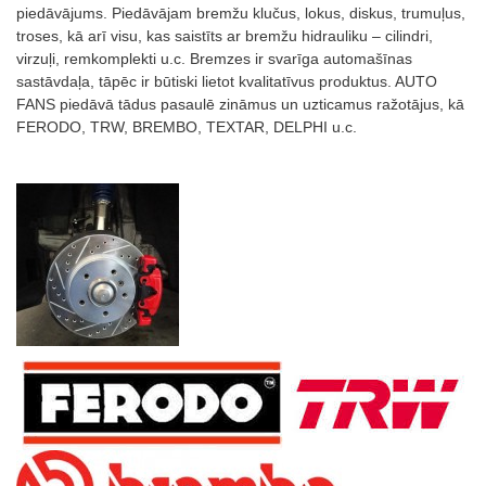
piedāvājums. Piedāvājam bremžu klučus, lokus, diskus, trumuļus,
troses, kā arī visu, kas saistīts ar bremžu hidrauliku – cilindri,
virzuļi, remkomplekti u.c. Bremzes ir svarīga automašīnas
sastāvdaļa, tāpēc ir būtiski lietot kvalitatīvus produktus. AUTO
FANS piedāvā tādus pasaulē zināmus un uzticamus ražotājus, kā
FERODO, TRW, BREMBO, TEXTAR, DELPHI u.c.