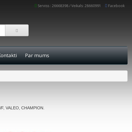
Serviss : 26668398 / Veikals: 28660991
Facebook
Kontakti
Par mums
kā SWF, VALEO, CHAMPION.