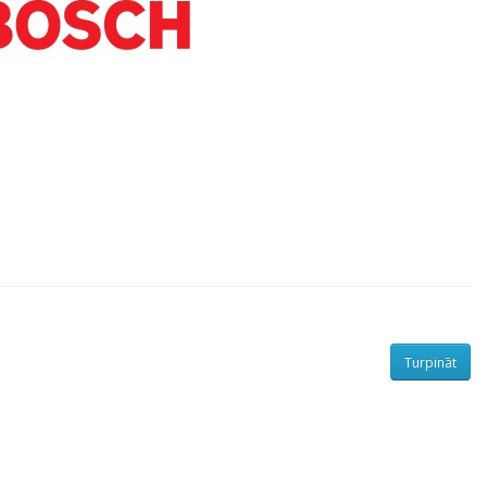
Turpināt