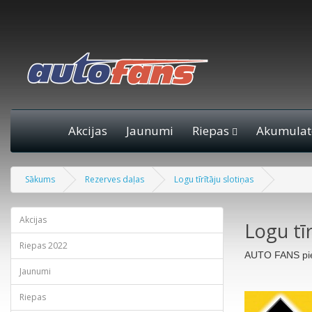
Akcijas
Jaunumi
Riepas
Akumulat
Sākums
Rezerves daļas
Logu tīrītāju slotiņas
Akcijas
Logu tīr
Riepas 2022
AUTO FANS pied
Jaunumi
Riepas